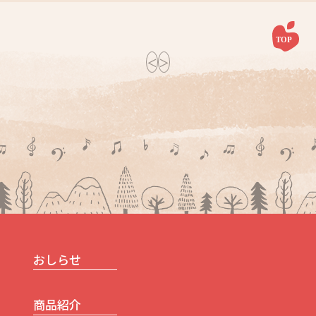
投
＜
＞
稿
ナ
ビ
ゲ
ー
シ
ョ
ン
おしらせ
商品紹介