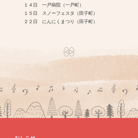
１４日 一戸病院（一戸町）
１５日 スノーフェスタ（田子町）
２２日 にんにくまつり（田子町）
投
＜
＞
稿
ナ
ビ
ゲ
ー
シ
ョ
ン
おしらせ