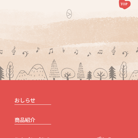
投
＞
稿
ナ
ビ
ゲ
ー
シ
ョ
ン
おしらせ
商品紹介